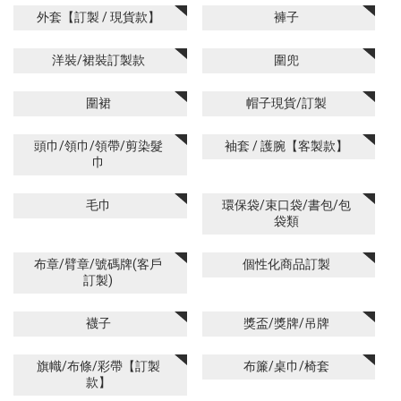
外套【訂製 / 現貨款】
褲子
洋裝/裙裝訂製款
圍兜
圍裙
帽子現貨/訂製
頭巾/領巾/領帶/剪染髮
袖套 / 護腕【客製款】
巾
毛巾
環保袋/束口袋/書包/包
袋類
布章/臂章/號碼牌(客戶
個性化商品訂製
訂製)
襪子
獎盃/獎牌/吊牌
旗幟/布條/彩帶【訂製
布簾/桌巾/椅套
款】