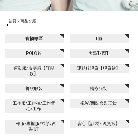
首頁
> 商品介紹
寵物專區
T恤
POLO衫
大學T/帽T
運動服/表演服【訂製
運動服現貨【現貨款】
款】
餐飲服裝
醫療服裝
工作服/工作褲/工作背
襯衫/西裝套裝現貨
心/工作
工作服/專櫃服/襯衫/西
背心【訂製 / 現貨款】
裝 訂