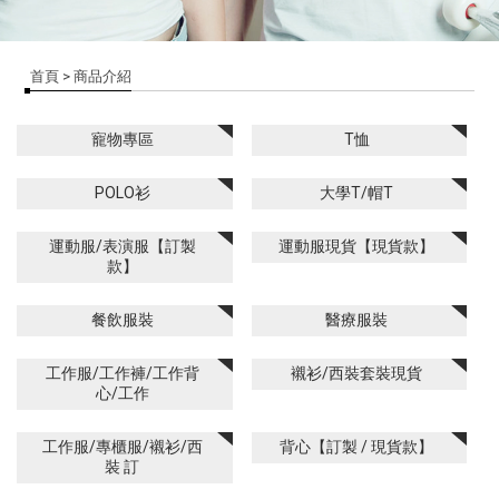
首頁
> 商品介紹
寵物專區
T恤
POLO衫
大學T/帽T
運動服/表演服【訂製
運動服現貨【現貨款】
款】
餐飲服裝
醫療服裝
工作服/工作褲/工作背
襯衫/西裝套裝現貨
心/工作
工作服/專櫃服/襯衫/西
背心【訂製 / 現貨款】
裝 訂