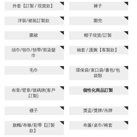
外套【訂製 / 現貨款】
褲子
洋裝/裙裝訂製款
圍兜
圍裙
帽子現貨/訂製
頭巾/領巾/領帶/剪染髮
袖套 / 護腕【客製款】
巾
毛巾
環保袋/束口袋/書包/包
袋類
布章/臂章/號碼牌(客戶
個性化商品訂製
訂製)
襪子
獎盃/獎牌/吊牌
旗幟/布條/彩帶【訂製
布簾/桌巾/椅套
款】