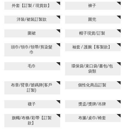
外套【訂製 / 現貨款】
褲子
洋裝/裙裝訂製款
圍兜
圍裙
帽子現貨/訂製
頭巾/領巾/領帶/剪染髮
袖套 / 護腕【客製款】
巾
毛巾
環保袋/束口袋/書包/包
袋類
布章/臂章/號碼牌(客戶
個性化商品訂製
訂製)
襪子
獎盃/獎牌/吊牌
旗幟/布條/彩帶【訂製
布簾/桌巾/椅套
款】