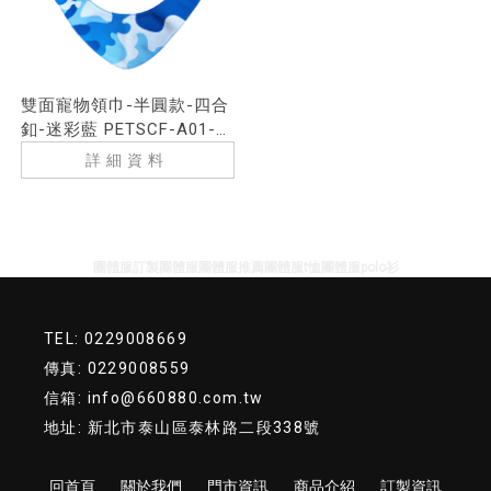
雙面寵物領巾-半圓款-四合
釦-迷彩藍 PETSCF-A01-
1a
詳細資料
團體服訂製
團體服
團體服推薦
團體服t恤
團體服polo衫
TEL: 0229008669
傳真: 0229008559
信箱: info@660880.com.tw
地址: 新北市泰山區泰林路二段338號
回首頁
關於我們
門市資訊
商品介紹
訂製資訊