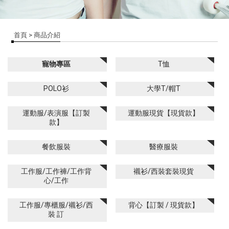
首頁
> 商品介紹
寵物專區
T恤
POLO衫
大學T/帽T
運動服/表演服【訂製
運動服現貨【現貨款】
款】
餐飲服裝
醫療服裝
工作服/工作褲/工作背
襯衫/西裝套裝現貨
心/工作
工作服/專櫃服/襯衫/西
背心【訂製 / 現貨款】
裝 訂