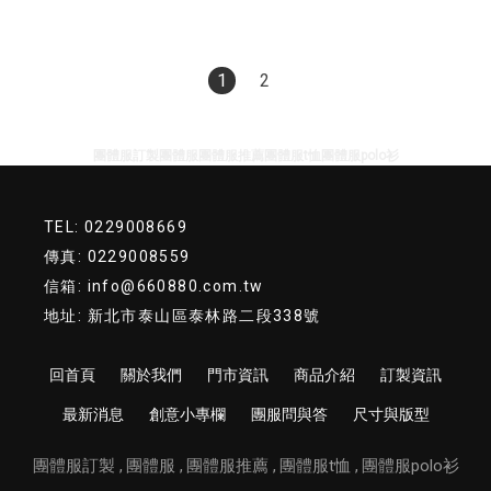
1
2
團體服訂製
團體服
團體服推薦
團體服t恤
團體服polo衫
TEL: 0229008669
傳真: 0229008559
信箱: info@660880.com.tw
地址: 新北市泰山區泰林路二段338號
回首頁
關於我們
門市資訊
商品介紹
訂製資訊
最新消息
創意小專欄
團服問與答
尺寸與版型
團體服訂製
團體服
團體服推薦
團體服t恤
團體服polo衫