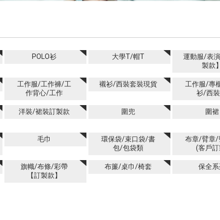
POLO衫
大學T/帽T
運動服/表
製款
工作服/工作褲/工
襯衫/西裝套裝現貨
工作服/專
作背心/工作
衫/西裝
洋裝/裙裝訂製款
圍兜
圍裙
毛巾
環保袋/束口袋/書
布章/臂章
包/包袋類
(客戶訂
旗幟/布條/彩帶
布簾/桌巾/椅套
保全系
【訂製款】