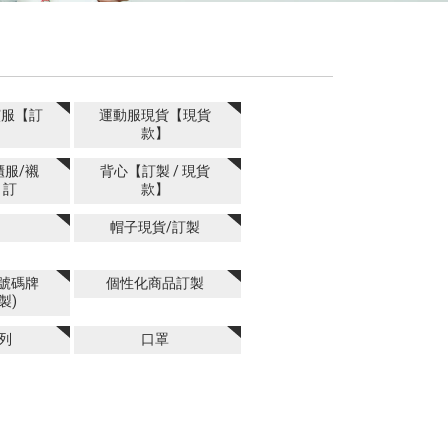
演服【訂
運動服現貨【現貨
】
款】
櫃服/襯
背心【訂製 / 現貨
 訂
款】
帽子現貨/訂製
/號碼牌
個性化商品訂製
製)
列
口罩