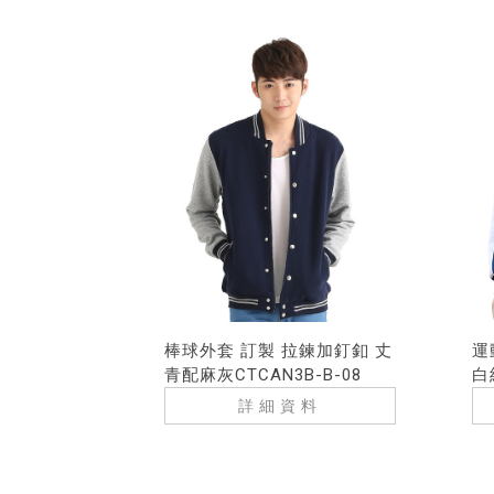
棒球外套 訂製 拉鍊加釘釦 丈
運
青配麻灰CTCAN3B-B-08
白
詳細資料