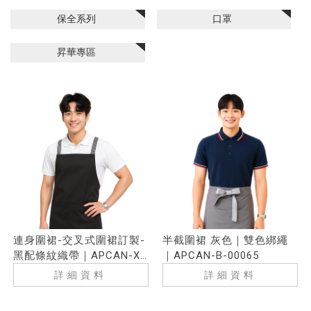
保全系列
口罩
昇華專區
連身圍裙-交叉式圍裙訂製-
半截圍裙 灰色｜雙色綁繩
黑配條紋織帶｜APCAN-X-
｜APCAN-B-00065
00071
詳細資料
詳細資料