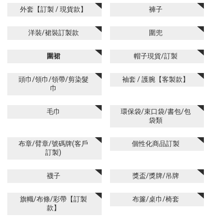
外套【訂製 / 現貨款】
褲子
洋裝/裙裝訂製款
圍兜
圍裙
帽子現貨/訂製
頭巾/領巾/領帶/剪染髮
袖套 / 護腕【客製款】
巾
毛巾
環保袋/束口袋/書包/包
袋類
布章/臂章/號碼牌(客戶
個性化商品訂製
訂製)
襪子
獎盃/獎牌/吊牌
旗幟/布條/彩帶【訂製
布簾/桌巾/椅套
款】