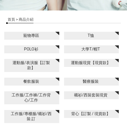
首頁
> 商品介紹
寵物專區
T恤
POLO衫
大學T/帽T
運動服/表演服【訂製
運動服現貨【現貨款】
款】
餐飲服裝
醫療服裝
工作服/工作褲/工作背
襯衫/西裝套裝現貨
心/工作
工作服/專櫃服/襯衫/西
背心【訂製 / 現貨款】
裝 訂