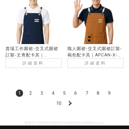
賣場工作圍裙-交叉式圍裙
職人圍裙-交叉式圍裙訂製-
訂製-丈青配卡其｜
褐色配卡其｜APCAN-X-
APCAN-X-00069
00068
詳細資料
詳細資料
1
2
3
4
5
6
7
8
9
10
團體服訂製
團體服
團體服推薦
團體服t恤
團體服polo衫